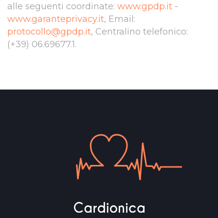
alle seguenti coordinate:
www.gpdp.it
-
www.garanteprivacy.it
, Email:
protocollo@gpdp.it
, Centralino telefonico:
(+39) 06.69677.1.